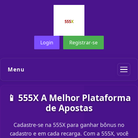
Login
Registrar-se
Menu
📱 555X A Melhor Plataforma
de Apostas
Cadastre-se na 555X para ganhar bônus no
cadastro e em cada recarga. Com a 555X, você