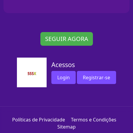
SEGUIR AGORA
Acessos
Login
Registrar-se
Políticas de Privacidade
Termos e Condições
Sitemap