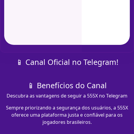
📱 Canal Oficial no Telegram!
📱 Benefícios do Canal
Descubra as vantagens de seguir a 555X no Telegram
Sempre priorizando a segurança dos usuários, a 555X
oferece uma plataforma justa e confiável para os
jogadores brasileiros.