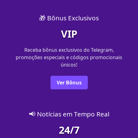
🎁 Bônus Exclusivos
VIP
Receba bônus exclusivos do Telegram,
promoções especiais e códigos promocionais
únicos!
Ver Bônus
📢 Notícias em Tempo Real
24/7