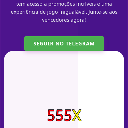
tem acesso a promoções incríveis e uma
experiência de jogo inigualável. Junte-se aos
vencedores agora!
SEGUIR NO TELEGRAM