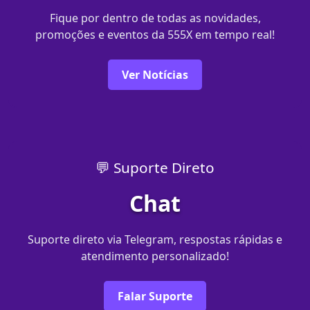
Fique por dentro de todas as novidades,
promoções e eventos da 555X em tempo real!
Ver Notícias
💬 Suporte Direto
Chat
Suporte direto via Telegram, respostas rápidas e
atendimento personalizado!
Falar Suporte