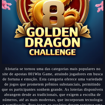
Alotaria se tornou uma das categorias mais populares no
site de apostas 001Win Game, atraindo jogadores em busca
de fortuna e emoção. Esta categoria oferece uma variedade
de jogos que prometem prêmios substanciais, permitindo
que os participantes sonhem grande. As loterias disponíveis
abrangem desde as tradicionais, que exigem a escolha de
números, até as mais modernas, que incorporam tecnologia
e gamificação. Para jogar, os usuários devem registrar uma