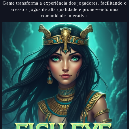
Game transforma a experiência dos jogadores, facilitando o
acesso a jogos de alta qualidade e promovendo uma
comunidade interativa.