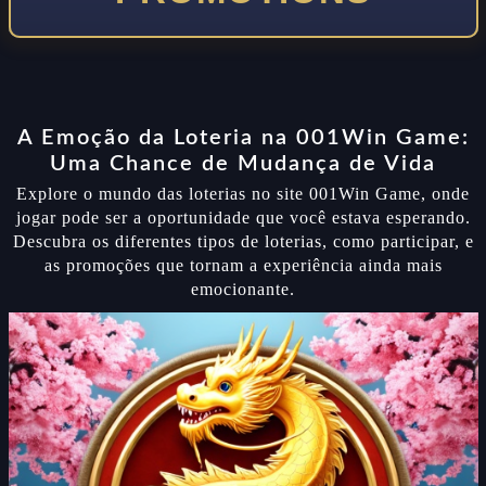
A Emoção da Loteria na 001Win Game:
Uma Chance de Mudança de Vida
Explore o mundo das loterias no site 001Win Game, onde
jogar pode ser a oportunidade que você estava esperando.
Descubra os diferentes tipos de loterias, como participar, e
as promoções que tornam a experiência ainda mais
emocionante.