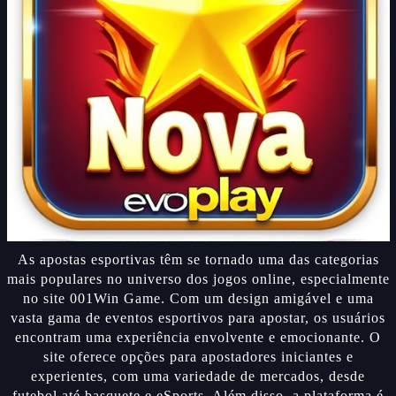
As apostas esportivas têm se tornado uma das categorias
mais populares no universo dos jogos online, especialmente
no site 001Win Game. Com um design amigável e uma
vasta gama de eventos esportivos para apostar, os usuários
encontram uma experiência envolvente e emocionante. O
site oferece opções para apostadores iniciantes e
experientes, com uma variedade de mercados, desde
futebol até basquete e eSports. Além disso, a plataforma é