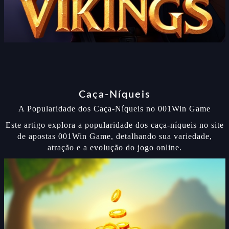
Caça-Níqueis
A Popularidade dos Caça-Níqueis no 001Win Game
Este artigo explora a popularidade dos caça-níqueis no site
de apostas 001Win Game, detalhando sua variedade,
atração e a evolução do jogo online.