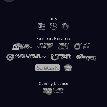
Info
Payment Partners
Gaming License